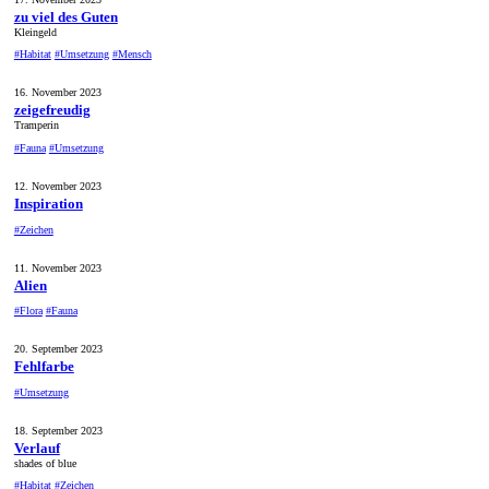
zu viel des Guten
Kleingeld
#Habitat
#Umsetzung
#Mensch
16. November 2023
zeigefreudig
Tramperin
#Fauna
#Umsetzung
12. November 2023
Inspiration
#Zeichen
11. November 2023
Alien
#Flora
#Fauna
20. September 2023
Fehlfarbe
#Umsetzung
18. September 2023
Verlauf
shades of blue
#Habitat
#Zeichen