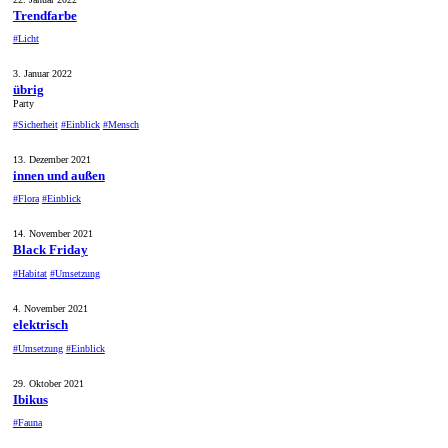
Trendfarbe
#Licht
3. Januar 2022
übrig
Party
#Sicherheit
#Einblick
#Mensch
13. Dezember 2021
innen und außen
#Flora
#Einblick
14. November 2021
Black Friday
#Habitat
#Umsetzung
4. November 2021
elektrisch
#Umsetzung
#Einblick
29. Oktober 2021
Ibikus
#Fauna