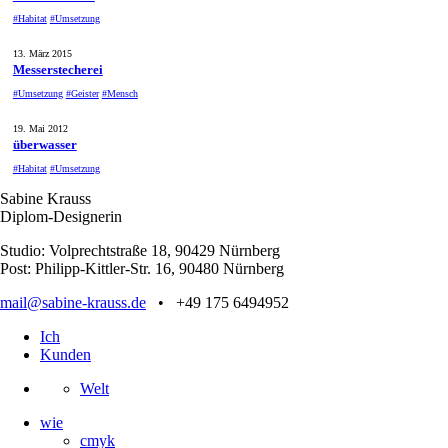
#Habitat
#Umsetzung
13. März 2015
Messerstecherei
#Umsetzung
#Geister
#Mensch
19. Mai 2012
überwasser
#Habitat
#Umsetzung
Sabine Krauss
Diplom-Designerin
Studio: Volprechtstraße 18, 90429 Nürnberg
Post: Philipp-Kittler-Str. 16, 90480 Nürnberg
mail@sabine-krauss.de
• +49 175 6494952
Ich
Kunden
Welt
wie
cmyk