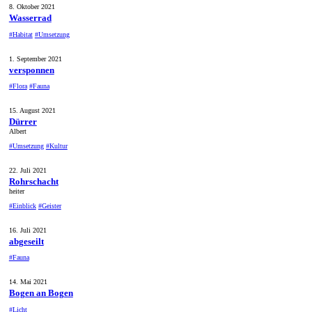
8. Oktober 2021
Wasserrad
#Habitat
#Umsetzung
1. September 2021
versponnen
#Flora
#Fauna
15. August 2021
Dürrer
Albert
#Umsetzung
#Kultur
22. Juli 2021
Rohrschacht
heiter
#Einblick
#Geister
16. Juli 2021
abgeseilt
#Fauna
14. Mai 2021
Bogen an Bogen
#Licht