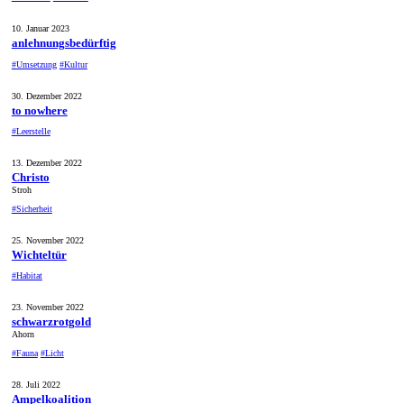
10. Januar 2023
anlehnungsbedürftig
#Umsetzung
#Kultur
30. Dezember 2022
to nowhere
#Leerstelle
13. Dezember 2022
Christo
Stroh
#Sicherheit
25. November 2022
Wichteltür
#Habitat
23. November 2022
schwarzrotgold
Ahorn
#Fauna
#Licht
28. Juli 2022
Ampelkoalition