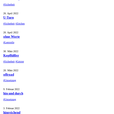
#Sicherheit
26. April 2022
U-Turn
#Sicherheit
#Zeichen
20. April 2022
ohne Worte
#Leerstelle
30. März 2022
Kopffüßler
#Sicherheit
#Geister
20. März 2022
offroad
#Umsetzung
9. Februar 2022
hin und durch
#Umsetzung
3. Februar 2022
hinreichend