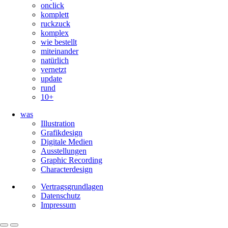
onclick
komplett
ruckzuck
komplex
wie bestellt
miteinander
natürlich
vernetzt
update
rund
10+
was
Illustration
Grafikdesign
Digitale Medien
Ausstellungen
Graphic Recording
Character­design
Vertragsgrundlagen
Datenschutz
Impressum