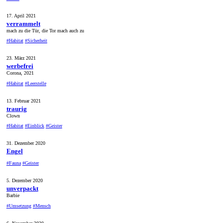
17. April 2021
verrammelt
mach zu die Tür, die Tor mach auch zu
#Habitat
#Sicherheit
23. März 2021
werbefrei
Corona, 2021
#Habitat
#Leerstelle
13. Februar 2021
traurig
Clown
#Habitat
#Einblick
#Geister
31. Dezember 2020
Engel
#Fauna
#Geister
5. Dezember 2020
unverpackt
Barbie
#Umsetzung
#Mensch