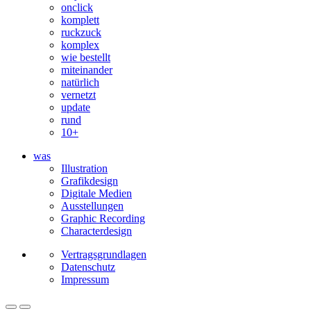
onclick
komplett
ruckzuck
komplex
wie bestellt
miteinander
natürlich
vernetzt
update
rund
10+
was
Illustration
Grafikdesign
Digitale Medien
Ausstellungen
Graphic Recording
Character­design
Vertragsgrundlagen
Datenschutz
Impressum