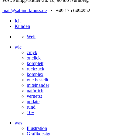
Post: Philipp-Kittler-Str. 16, 90480 Nürnberg
mail@sabine-krauss.de
• +49 175 6494952
Ich
Kunden
Welt
wie
cmyk
onclick
komplett
ruckzuck
komplex
wie bestellt
miteinander
natürlich
vernetzt
update
rund
10+
was
Illustration
Grafikdesign